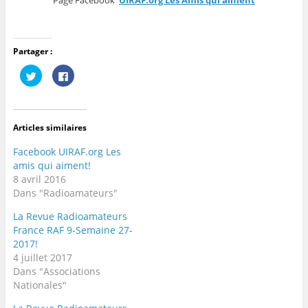
Partager :
C
C
l
l
i
i
q
q
u
u
e
e
z
z
Articles similaires
p
p
o
o
u
u
Facebook UIRAF.org Les
r
r
p
p
amis qui aiment!
a
a
8 avril 2016
r
r
t
t
Dans "Radioamateurs"
a
a
g
g
e
e
La Revue Radioamateurs
r
r
France RAF 9-Semaine 27-
s
s
u
u
2017!
r
r
T
F
4 juillet 2017
w
a
Dans "Associations
i
c
t
e
Nationales"
t
b
e
o
r
o