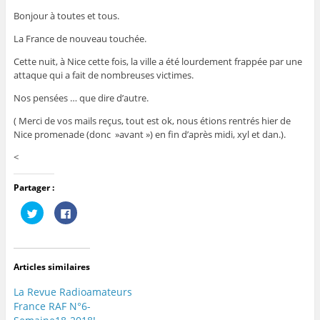
Bonjour à toutes et tous.
La France de nouveau touchée.
Cette nuit, à Nice cette fois, la ville a été lourdement frappée par une
attaque qui a fait de nombreuses victimes.
Nos pensées … que dire d’autre.
( Merci de vos mails reçus, tout est ok, nous étions rentrés hier de
Nice promenade (donc »avant ») en fin d’après midi, xyl et dan.).
<
Partager :
C
C
l
l
i
i
q
q
u
u
e
e
z
z
Articles similaires
p
p
o
o
u
u
La Revue Radioamateurs
r
r
p
p
France RAF N°6-
a
a