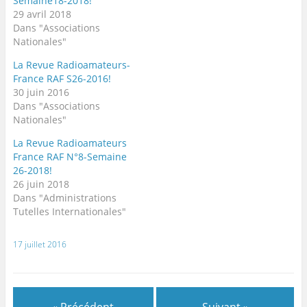
Semaine18-2018!
r
r
t
t
29 avril 2018
a
a
g
g
Dans "Associations
e
e
Nationales"
r
r
s
s
u
u
La Revue Radioamateurs-
r
r
T
F
France RAF S26-2016!
w
a
30 juin 2016
i
c
t
e
Dans "Associations
t
b
e
o
Nationales"
r
o
(
k
o
(
La Revue Radioamateurs
u
o
France RAF N°8-Semaine
v
u
r
v
26-2018!
e
r
d
e
26 juin 2018
a
d
Dans "Administrations
n
a
s
n
Tutelles Internationales"
u
s
n
u
e
n
n
e
17 juillet 2016
o
n
u
o
v
u
e
v
l
e
l
l
e
l
« Précédent
Suivant »
f
e