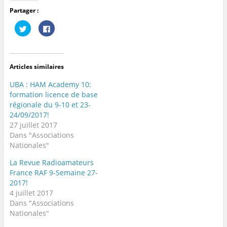
Partager :
C
C
l
l
i
i
q
q
u
u
e
e
z
z
Articles similaires
p
p
o
o
u
u
UBA : HAM Academy 10:
r
r
p
p
formation licence de base
a
a
régionale du 9-10 et 23-
r
r
t
t
24/09/2017!
a
a
g
g
27 juillet 2017
e
e
Dans "Associations
r
r
s
s
Nationales"
u
u
r
r
T
F
La Revue Radioamateurs
w
a
France RAF 9-Semaine 27-
i
c
t
e
2017!
t
b
e
o
4 juillet 2017
r
o
Dans "Associations
(
k
o
(
Nationales"
u
o
v
u