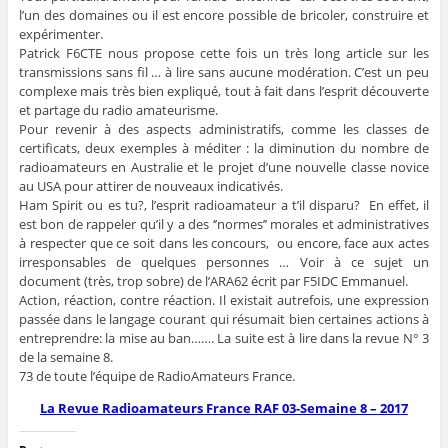
l’un des domaines ou il est encore possible de bricoler, construire et
expérimenter.
Patrick F6CTE nous propose cette fois un très long article sur les
transmissions sans fil … à lire sans aucune modération. C’est un peu
complexe mais très bien expliqué, tout à fait dans l’esprit découverte
et partage du radio amateurisme.
Pour revenir à des aspects administratifs, comme les classes de
certificats, deux exemples à méditer : la diminution du nombre de
radioamateurs en Australie et le projet d’une nouvelle classe novice
au USA pour attirer de nouveaux indicativés.
Ham Spirit ou es tu?, l’esprit radioamateur a t’il disparu? En effet, il
est bon de rappeler qu’il y a des ‘’normes’’ morales et administratives
à respecter que ce soit dans les concours, ou encore, face aux actes
irresponsables de quelques personnes … Voir à ce sujet un
document (très, trop sobre) de l’ARA62 écrit par F5IDC Emmanuel.
Action, réaction, contre réaction. Il existait autrefois, une expression
passée dans le langage courant qui résumait bien certaines actions à
entreprendre: la mise au ban……. La suite est à lire dans la revue N° 3
de la semaine 8.
73 de toute l’équipe de RadioAmateurs France.
La Revue Radioamateurs France RAF 03-Semaine 8 – 2017