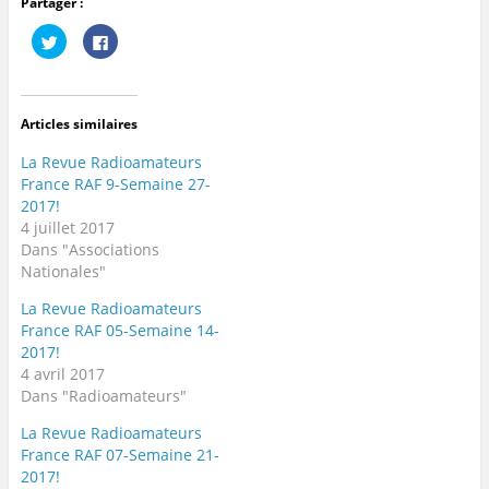
Partager :
C
C
l
l
i
i
q
q
u
u
e
e
z
z
Articles similaires
p
p
o
o
u
u
La Revue Radioamateurs
r
r
p
p
France RAF 9-Semaine 27-
a
a
2017!
r
r
t
t
4 juillet 2017
a
a
g
g
Dans "Associations
e
e
Nationales"
r
r
s
s
u
u
La Revue Radioamateurs
r
r
T
F
France RAF 05-Semaine 14-
w
a
2017!
i
c
t
e
4 avril 2017
t
b
e
o
Dans "Radioamateurs"
r
o
(
k
o
(
La Revue Radioamateurs
u
o
France RAF 07-Semaine 21-
v
u
r
v
2017!
e
r