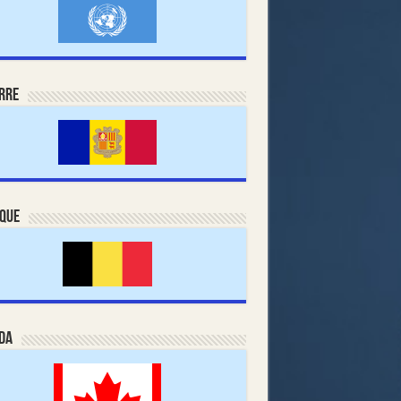
rre
ique
da