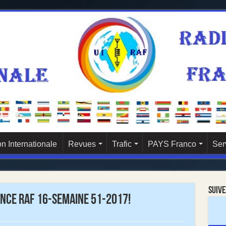
n Internationale
Revues
Trafic
PAYS Franco
Ser
Suive
nce RAF 16-Semaine 51-2017!