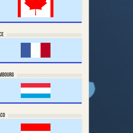
ce
mbourg
co