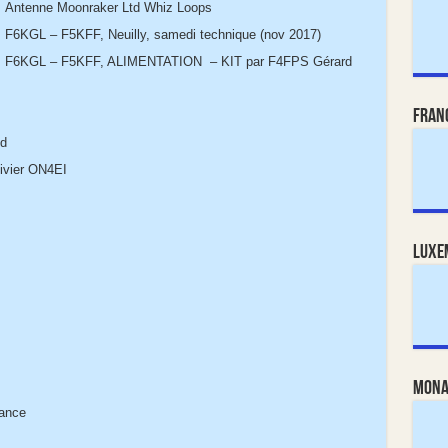
Antenne Moonraker Ltd Whiz Loops
F6KGL – F5KFF, Neuilly, samedi technique (nov 2017)
F6KGL – F5KFF, ALIMENTATION – KIT par F4FPS Gérard
Fran
nd
livier ON4EI
Luxe
Mona
rance