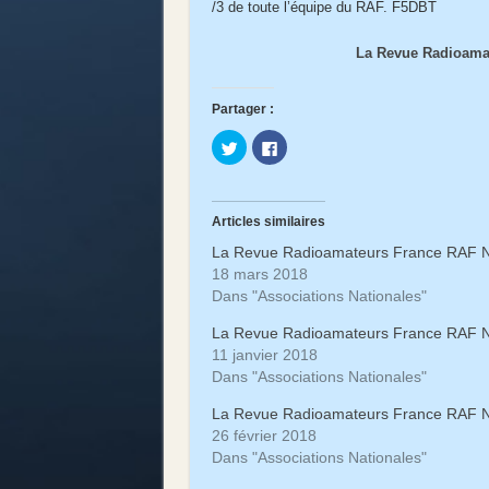
/3 de toute l’équipe du RAF. F5DBT
La Revue Radioama
Partager :
Cliquez
Cliquez
pour
pour
partager
partager
sur
sur
Twitter(ouvre
Facebook(ouvre
dans
dans
une
une
Articles similaires
nouvelle
nouvelle
fenêtre)
fenêtre)
La Revue Radioamateurs France RAF 
18 mars 2018
Dans "Associations Nationales"
La Revue Radioamateurs France RAF N
11 janvier 2018
Dans "Associations Nationales"
La Revue Radioamateurs France RAF N
26 février 2018
Dans "Associations Nationales"