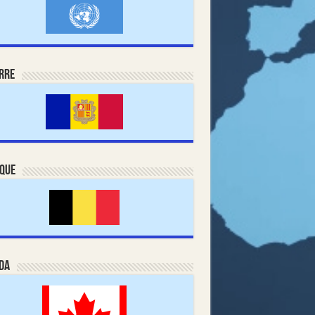
rre
ique
da