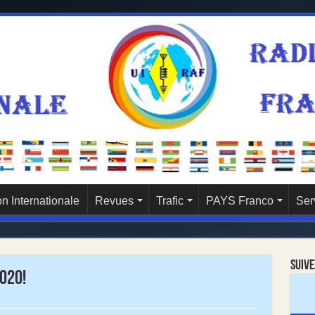
n Internationale
Revues
Trafic
PAYS Franco
Ser
Suive
020!