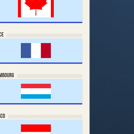
ce
mbourg
co