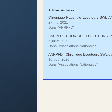
sur
sur
Twitter(ouvre
Facebook(ouvre
dans
dans
une
une
Articles similaires
nouvelle
nouvelle
fenêtre)
fenêtre)
Chronique-Nationale-Ecouteurs-SWL-
27 mai 2021
Dans "ANRPFD"
ANRPFD CHRONIQUE ECOUTEURS - S
7 juillet 2020
Dans "Associations Nationales"
ANRPFD : Chronique Ecouteurs SWL d’
10 août 2020
Dans "Associations Nationales"