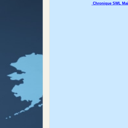
Chronique S
WL Mai