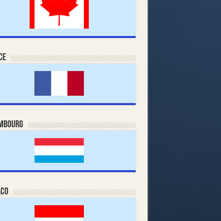
ce
mbourg
co