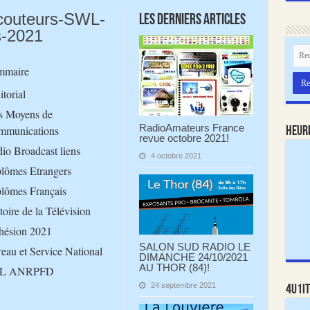
couteurs-SWL-
Les derniers articles
-2021
mmaire
itorial
s Moyens de
RadioAmateurs France
mmunications
Heur
revue octobre 2021!
io Broadcast liens
4 octobre 2021
lômes Etrangers
lômes Français
toire de la Télévision
ésion 2021
SALON SUD RADIO LE
eau et Service National
DIMANCHE 24/10/2021
AU THOR (84)!
L ANRPFD
24 septembre 2021
4U1IT