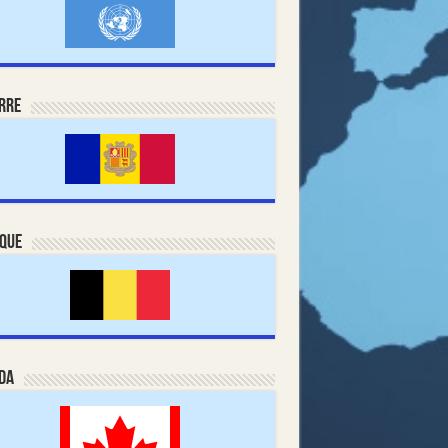
rre
ique
da