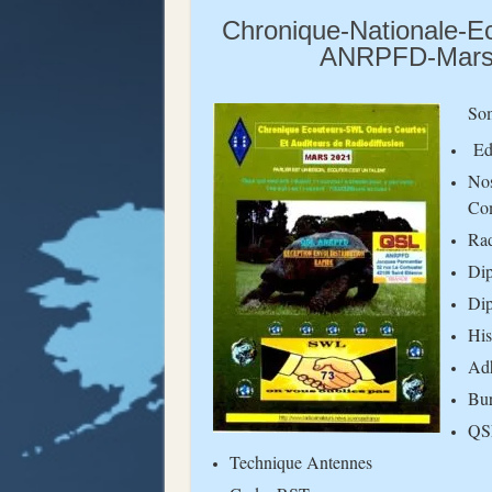
Chronique-Nationale-E
ANRPFD-Mars
So
Ed
No
Co
Rad
Dip
Dip
His
Adh
Bur
QS
Technique Antennes