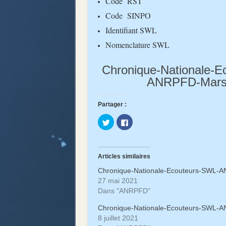
Code RST
Code SINPO
Identifiant SWL
Nomenclature SWL
Chronique-Nationale-E
ANRPFD-Mars
Partager :
Cliquez
Cliquez
pour
pour
partager
partager
sur
sur
Twitter(ouvre
Facebook(ouvre
dans
dans
une
une
Articles similaires
nouvelle
nouvelle
fenêtre)
fenêtre)
Chronique-Nationale-Ecouteurs-SWL-
27 mai 2021
Dans "ANRPFD"
Chronique-Nationale-Ecouteurs-SWL-AN
8 juillet 2021