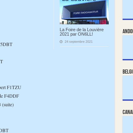
La Foire de la Louvière
Ando
2021 par ON6LL!
24 septembre 2021
 F5DBT
BT
Belg
bert F1TZU
aude F4DDF
(suite)
Cana
5DBT