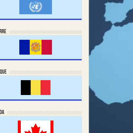
rre
ique
da