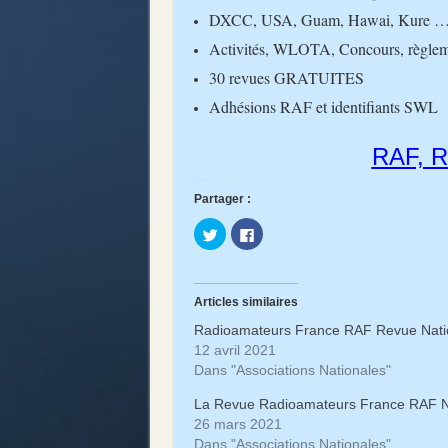
DXCC, USA, Guam, Hawai, Kure …
Activités, WLOTA, Concours, règlem
30 revues GRATUITES
Adhésions RAF et identifiants SWL
RAF, R
Partager :
Cliquez
Cliquez
pour
pour
partager
partager
sur
sur
Twitter(ouvre
Facebook(ouvre
dans
dans
une
une
Articles similaires
nouvelle
nouvelle
fenêtre)
fenêtre)
Radioamateurs France RAF Revue Nati
12 avril 2021
Dans "Associations Nationales"
La Revue Radioamateurs France RAF 
26 mars 2021
Dans "Associations Nationales"