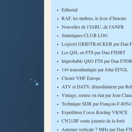
Editorial
RAF, les timbres, le livre d’histoire
Nouvelles de l’IARU, de l’ANFR
Statistiques CLUB LOG
Logiciel GRIDTRACKER par Dan
Les QSL en FT8 par Dan F5DBT
Improbable QSO FT8 par Dan F5D
144 transatlantique par John EI7GL
Cluster VHF Europe
ATV et DATV, démodulateur par Ro
Vintage, remise en état par Jean Cl
Technique SDR par François F-80543 
Expédition Cocos Keeling VK9CE
CN21JIF sortie journée de la forêt
Antenne verticale 7 MHz par Dan F