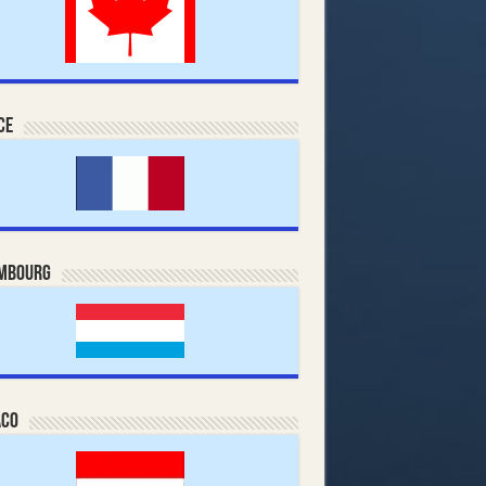
ce
mbourg
co