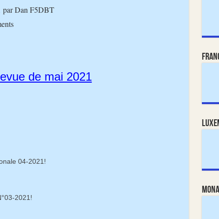
 par Dan F5DBT
ents
Fran
evue de mai 2021
Luxe
onale 04-2021!
Mona
N°03-2021!