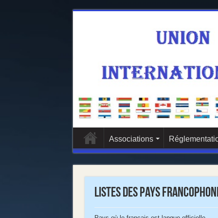
Associations
Réglementatio
Listes des Pays Francophone
Pays où le français est langue officielle