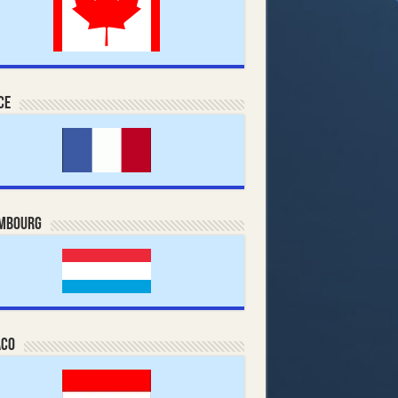
ce
mbourg
co