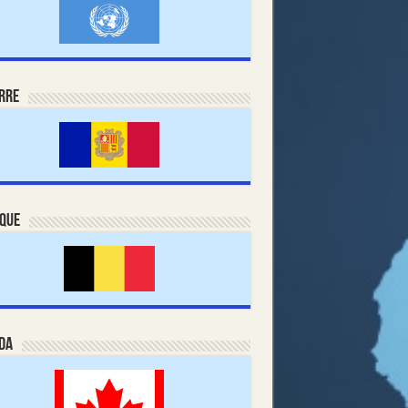
rre
ique
da