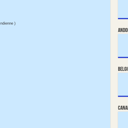
indienne )
Ando
Belg
Cana