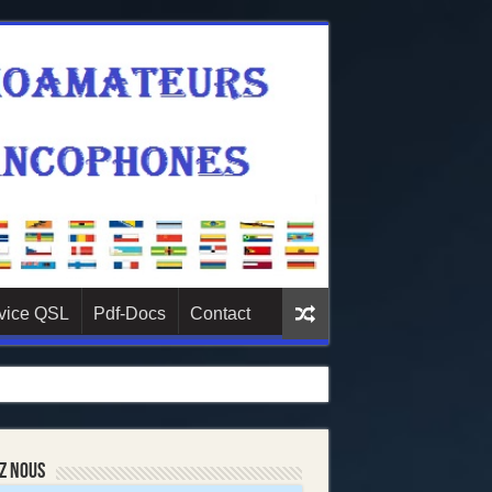
vice QSL
Pdf-Docs
Contact
z nous