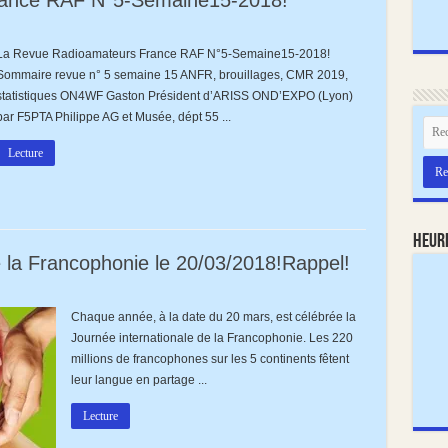
rance RAF N°5-Semaine15-2018!
La Revue Radioamateurs France RAF N°5-Semaine15-2018!
rs
Sommaire revue n° 5 semaine 15 ANFR, brouillages, CMR 2019,
statistiques ON4WF Gaston Président d’ARISS OND’EXPO (Lyon)
par F5PTA Philippe AG et Musée, dépt 55 ...
Lecture
Heur
e la Francophonie le 20/03/2018!Rappel!
Chaque année, à la date du 20 mars, est célébrée la
le
Journée internationale de la Francophonie. Les 220
ie
millions de francophones sur les 5 continents fêtent
!Rappel!
leur langue en partage ...
Lecture