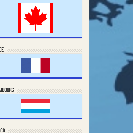
ce
mbourg
co