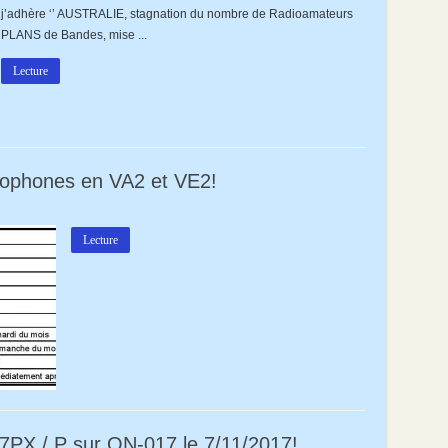
j’adhère ‘’ AUSTRALIE, stagnation du nombre de Radioamateurs
ne
PLANS de Bandes, mise ...
Lecture
cophones en VA2 et VE2!
Lecture
ux
ophones
PX / P sur ON-017 le 7/11/2017!