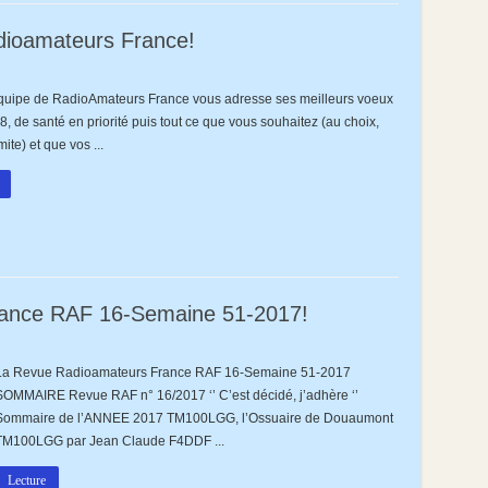
dioamateurs France!
rs
équipe de RadioAmateurs France vous adresse ses meilleurs voeux
, de santé en priorité puis tout ce que vous souhaitez (au choix,
mateurs
!
mite) et que vos ...
ance RAF 16-Semaine 51-2017!
La Revue Radioamateurs France RAF 16-Semaine 51-2017
mateurs
SOMMAIRE Revue RAF n° 16/2017 ‘’ C’est décidé, j’adhère ‘’
Sommaire de l’ANNEE 2017 TM100LGG, l’Ossuaire de Douaumont
ne
TM100LGG par Jean Claude F4DDF ...
Lecture