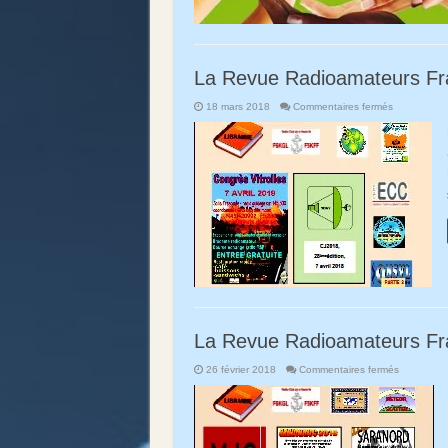
La Revue Radioamateurs F
sur
18 mars 2018
Commentaires fermés
La
Revue
Radioamate
France
RAF
N°4-
Semaine12-
2018!
La Revue Radioamateurs Fr
sur
26 février 2018
Commentaires fermés
La
Revue
Radioamat
France
RAF
N°3-
Semaine