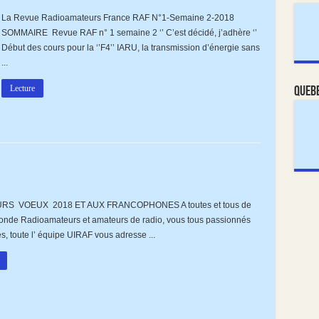
La Revue Radioamateurs France RAF N°1-Semaine 2-2018
eurs
SOMMAIRE Revue RAF n° 1 semaine 2 ‘’ C’est décidé, j’adhère ‘’
Début des cours pour la ‘’F4’’ IARU, la transmission d’énergie sans
...
Lecture
Queb
EURS
X
RS VOEUX 2018 ET AUX FRANCOPHONES A toutes et tous de
monde Radioamateurs et amateurs de radio, vous tous passionnés
, toute l’ équipe UIRAF vous adresse ...