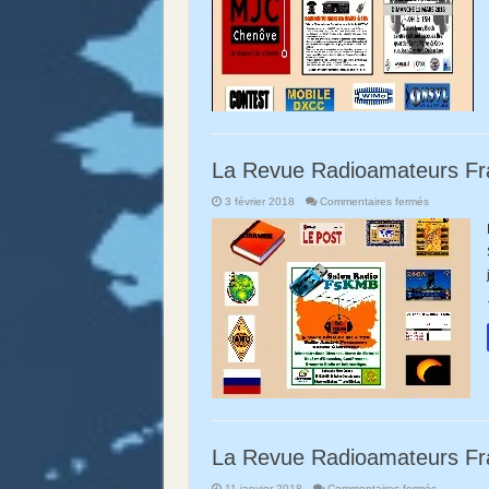
9-
2018!
La Revue Radioamateurs Fr
sur
3 février 2018
Commentaires fermés
La
Revue
Radioamate
France
RAF
N°2-
Semaine
6-
2018!
La Revue Radioamateurs Fr
sur
11 janvier 2018
Commentaires fermés