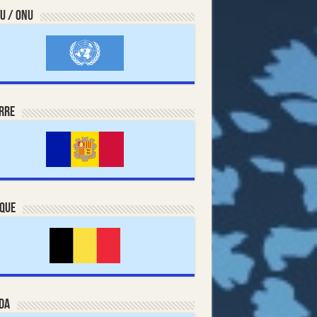
U / ONU
rre
ique
da